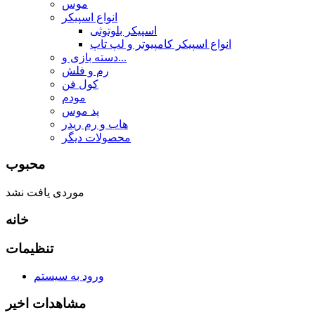
موس
انواع اسپیکر
اسپیکر بلوتوثی
انواع اسپیکر کامپیوتر و لپ تاپ
دسته بازی و...
رم و فلش
کول فن
مودم
پد موس
هاب و رم ریدر
محصولات دیگر
محبوب
موردی یافت نشد
خانه
تنظیمات
ورود به سیستم
مشاهدات اخیر