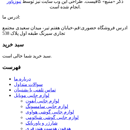
ذکر «منبع» کافیست. طراحی این وب سایت نیز توسط
نیوزپاور
انجام شده است.
ادرس ما:
ادرس فروشگاه حضوری:قم-خیابان هفتم تیر- میدان سعیدی مجتمع
تجاری سیرنگ طبقه اول پلاک 538
سبد خرید
سبد خرید شما خالی است.
فهرست
درباره ما
سوالات متداول
تماس تلفنی با پشتیبان
لوازم جانبی موبایل
لوازم جانبی آیفون
لوازم جانبی سامسونگ
لوازم جانبی گوشی هواوی
لوازم جانبی گوشی شیائومی
شارژر و پاوربانک
هدفون هدست هندزفری