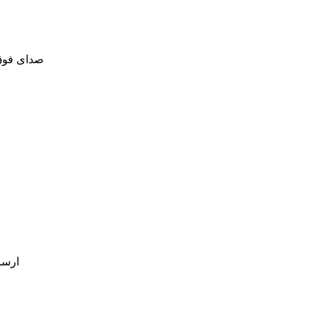
صدای فوق 
ارسا