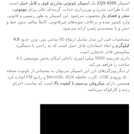
اسپیکر
ZQS 8255
یک
اسپیکر بلوتوثی شارژی قوی
و
قابل حمل
است
که با طراحی مدرن و نورپردازی جذاب، گزینه‌ای عالی برای
مهمونی،
سفر و فضای باز
محسوب می‌شود. این اسپیکر به طور رسمی و قانونی
وارد کشور شده و برخلاف نمونه‌های غیرقانونی، کاملاً سالم، بدون خط و
خش و با بسته‌بندی پلمپ ارائه می‌شود.
مشخصات فنی این مدل شامل ارتفاع 80 سانتی متر، وزن حدود
4.8
کیلوگرم
و ابعاد استاندارد قابل حمل است که به راحتی با دستگیره
مقاومش قابل جابجایی است.
باتری قدرتمند 5000 میلی امپری داخلی امکان پخش موسیقی تا ۸
ساعت را فراهم می‌کند.
از دیگر ویژگی‌های بارز این اسپیکر می‌توان به پشتیبانی از بلوتوث نسخه
۵.۰، ورودی USB، کارت حافظه MicroSD، AUX و رادیو FM اشاره کرد.
همچنین دارای
میکروفن بی‌سیم با کیفیت بالا
است که مناسب اجرای
زنده و کارائوکه می‌باشد.