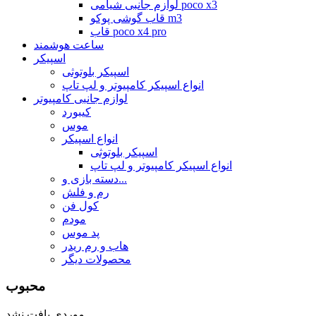
لوازم جانبی شیامی poco x3
قاب گوشی پوکو m3
قاب poco x4 pro
ساعت هوشمند
اسپیکر
اسپیکر بلوتوثی
انواع اسپیکر کامپیوتر و لپ تاپ
لوازم جانبی کامپیوتر
کیبورد
موس
انواع اسپیکر
اسپیکر بلوتوثی
انواع اسپیکر کامپیوتر و لپ تاپ
دسته بازی و...
رم و فلش
کول فن
مودم
پد موس
هاب و رم ریدر
محصولات دیگر
محبوب
موردی یافت نشد