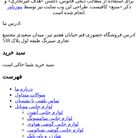
برای استفاده از مطالب دیجی فانوس، داشتن «هدف غیرتجاری» و
ذکر «منبع» کافیست. طراحی این وب سایت نیز توسط
نیوزپاور
انجام شده است.
ادرس ما:
ادرس فروشگاه حضوری:قم-خیابان هفتم تیر- میدان سعیدی مجتمع
تجاری سیرنگ طبقه اول پلاک 538
سبد خرید
سبد خرید شما خالی است.
فهرست
درباره ما
سوالات متداول
تماس تلفنی با پشتیبان
لوازم جانبی موبایل
لوازم جانبی آیفون
لوازم جانبی سامسونگ
لوازم جانبی گوشی هواوی
لوازم جانبی گوشی شیائومی
شارژر و پاوربانک