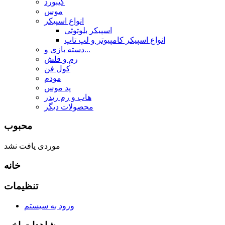
کیبورد
موس
انواع اسپیکر
اسپیکر بلوتوثی
انواع اسپیکر کامپیوتر و لپ تاپ
دسته بازی و...
رم و فلش
کول فن
مودم
پد موس
هاب و رم ریدر
محصولات دیگر
محبوب
موردی یافت نشد
خانه
تنظیمات
ورود به سیستم