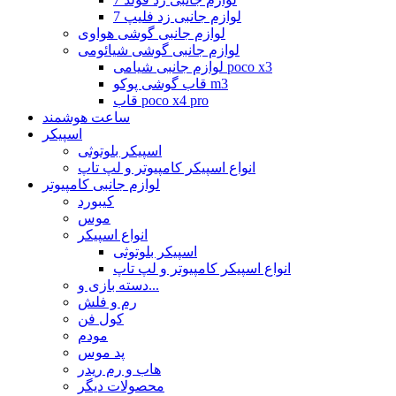
لوازم جانبی زد فلیپ 7
لوازم جانبی گوشی هواوی
لوازم جانبی گوشی شیائومی
لوازم جانبی شیامی poco x3
قاب گوشی پوکو m3
قاب poco x4 pro
ساعت هوشمند
اسپیکر
اسپیکر بلوتوثی
انواع اسپیکر کامپیوتر و لپ تاپ
لوازم جانبی کامپیوتر
کیبورد
موس
انواع اسپیکر
اسپیکر بلوتوثی
انواع اسپیکر کامپیوتر و لپ تاپ
دسته بازی و...
رم و فلش
کول فن
مودم
پد موس
هاب و رم ریدر
محصولات دیگر