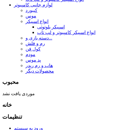
لوازم جانبی کامپیوتر
کیبورد
موس
انواع اسپیکر
اسپیکر بلوتوثی
انواع اسپیکر کامپیوتر و لپ تاپ
دسته بازی و...
رم و فلش
کول فن
مودم
پد موس
هاب و رم ریدر
محصولات دیگر
محبوب
موردی یافت نشد
خانه
تنظیمات
ورود به سیستم