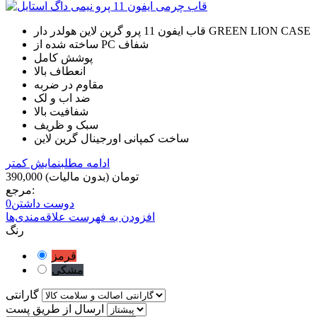
قاب ایفون 11 پرو گرین لاین هولدر دار GREEN LION CASE
ساخته شده از PC شفاف
پوشش کامل
انعطاف بالا
مقاوم در ضربه
ضد اب و لک
شفافیت بالا
سبک و ظریف
ساخت کمپانی اورجینال گرین لاین
ادامه مطلب
نمایش کمتر
390,000 تومان
(بدون مالیات)
مرجع:
دوست داشتن
0
افزودن به فهرست علاقه‌مندی‌ها
رنگ
قرمز
مشکی
گارانتی
ارسال از طریق پست