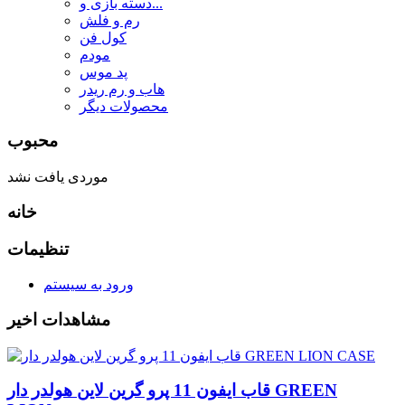
دسته بازی و...
رم و فلش
کول فن
مودم
پد موس
هاب و رم ریدر
محصولات دیگر
محبوب
موردی یافت نشد
خانه
تنظیمات
ورود به سیستم
مشاهدات اخیر
قاب ایفون 11 پرو گرین لاین هولدر دار GREEN