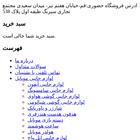
ادرس فروشگاه حضوری:قم-خیابان هفتم تیر- میدان سعیدی مجتمع
تجاری سیرنگ طبقه اول پلاک 538
سبد خرید
سبد خرید شما خالی است.
فهرست
درباره ما
سوالات متداول
تماس تلفنی با پشتیبان
لوازم جانبی موبایل
لوازم جانبی آیفون
لوازم جانبی سامسونگ
لوازم جانبی گوشی هواوی
لوازم جانبی گوشی شیائومی
شارژر و پاوربانک
هدفون هدست هندزفری
دسته بازی موبایل
ساعت هوشمند
هولدر موبایل
لوازم جانبی اپل واچ