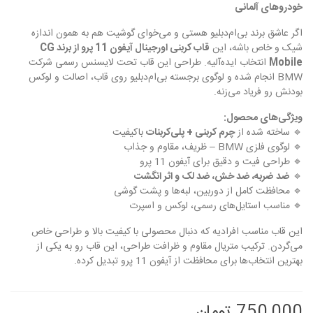
خودروهای آلمانی
اگر عاشق برند بی‌ام‌دبلیو هستی و می‌خوای گوشیت هم به همون اندازه
شیک و خاص باشه، این
قاب کربنی اورجینال آیفون 11 پرو از برند CG
Mobile
انتخاب ایده‌آلیه. طراحی این قاب تحت لایسنس رسمی شرکت
BMW انجام شده و لوگوی برجسته بی‌ام‌دبلیو روی قاب، اصالت و لوکس
بودنش رو فریاد می‌زنه.
ویژگی‌های محصول:
🔹 ساخته شده از
چرم کربنی + پلی‌کربنات
باکیفیت
🔹 لوگوی فلزی BMW – ظریف، مقاوم و جذاب
🔹 طراحی فیت و دقیق برای آیفون 11 پرو
🔹
ضد ضربه، ضد خش، ضد لک و اثر انگشت
🔹 محافظت کامل از دوربین، لبه‌ها و پشت گوشی
🔹 مناسب استایل‌های رسمی، لوکس و اسپرت
این قاب مناسب افرادیه که دنبال محصولی با کیفیت بالا و طراحی خاص
می‌گردن. ترکیب متریال مقاوم و ظرافت طراحی، این قاب رو به یکی از
بهترین انتخاب‌ها برای محافظت از آیفون 11 پرو تبدیل کرده.
750,000 تومان