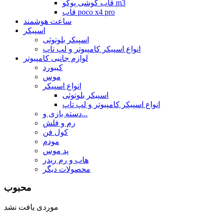
قاب گوشی پوکو m3
قاب poco x4 pro
ساعت هوشمند
اسپیکر
اسپیکر بلوتوثی
انواع اسپیکر کامپیوتر و لپ تاپ
لوازم جانبی کامپیوتر
کیبورد
موس
انواع اسپیکر
اسپیکر بلوتوثی
انواع اسپیکر کامپیوتر و لپ تاپ
دسته بازی و...
رم و فلش
کول فن
مودم
پد موس
هاب و رم ریدر
محصولات دیگر
محبوب
موردی یافت نشد