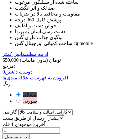
ساخته شده از سیلیکون مرغوب
ضد لک و اثر انگشت
مقاومت و محافظ بالا در ضربات
پوشش کامل 360 درجه
خوش دست و لطیف
دست رسی اسان به پرتها
لوگوی جذاب فلزی گس
ساخت کمپانی اورجینال گس cg mobile
ادامه مطلب
نمایش کمتر
650,000 تومان
(بدون مالیات)
مرجع:
دوست داشتن
0
افزودن به فهرست علاقه‌مندی‌ها
رنگ
مشکی
صورتی
گارانتی
ارسال از طریق پست
آخرین موجودی
1 قلم
خرید محصول