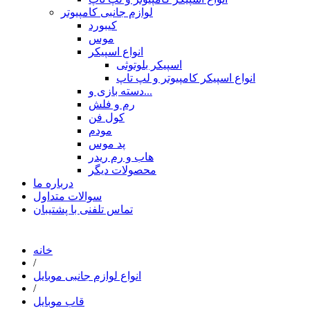
لوازم جانبی کامپیوتر
کیبورد
موس
انواع اسپیکر
اسپیکر بلوتوثی
انواع اسپیکر کامپیوتر و لپ تاپ
دسته بازی و...
رم و فلش
کول فن
مودم
پد موس
هاب و رم ریدر
محصولات دیگر
درباره ما
سوالات متداول
تماس تلفنی با پشتیبان
خانه
/
انواع لوازم جانبی موبایل
/
قاب موبایل