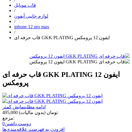
قاب موبایل
/
لوازم جانبی آیفون
/
iphone 12 pro max
/
قاب حرفه ای GKK PLATING ایفون 12 پرومکس
قاب حرفه ای GKK PLATING ایفون 12
پرومکس
ادامه مطلب
نمایش کمتر
495,000 تومان
(بدون مالیات)
مرجع:
دوست داشتن
0
افزودن به فهرست علاقه‌مندی‌ها