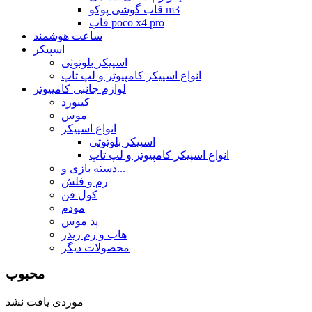
قاب گوشی پوکو m3
قاب poco x4 pro
ساعت هوشمند
اسپیکر
اسپیکر بلوتوثی
انواع اسپیکر کامپیوتر و لپ تاپ
لوازم جانبی کامپیوتر
کیبورد
موس
انواع اسپیکر
اسپیکر بلوتوثی
انواع اسپیکر کامپیوتر و لپ تاپ
دسته بازی و...
رم و فلش
کول فن
مودم
پد موس
هاب و رم ریدر
محصولات دیگر
محبوب
موردی یافت نشد