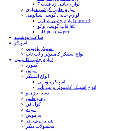
لوازم جانبی زد فلیپ 7
لوازم جانبی گوشی هواوی
لوازم جانبی گوشی شیائومی
لوازم جانبی شیامی poco x3
قاب گوشی پوکو m3
قاب poco x4 pro
ساعت هوشمند
اسپیکر
اسپیکر بلوتوثی
انواع اسپیکر کامپیوتر و لپ تاپ
لوازم جانبی کامپیوتر
کیبورد
موس
انواع اسپیکر
اسپیکر بلوتوثی
انواع اسپیکر کامپیوتر و لپ تاپ
دسته بازی و...
رم و فلش
کول فن
مودم
پد موس
هاب و رم ریدر
محصولات دیگر