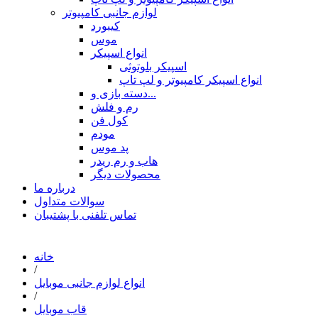
لوازم جانبی کامپیوتر
کیبورد
موس
انواع اسپیکر
اسپیکر بلوتوثی
انواع اسپیکر کامپیوتر و لپ تاپ
دسته بازی و...
رم و فلش
کول فن
مودم
پد موس
هاب و رم ریدر
محصولات دیگر
درباره ما
سوالات متداول
تماس تلفنی با پشتیبان
خانه
/
انواع لوازم جانبی موبایل
/
قاب موبایل