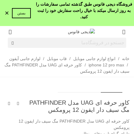
فروشگاه دیجی فانوس طبق گذشته تمامی سفارشات را
به روز ارسال میکند با خیال راحت سفارش خود را ثبت
×
بستن
کنید.
خانه
/
انواع لوازم جانبی موبایل
/
قاب موبایل
/
لوازم جانبی آیفون
/
iphone 12 pro max
/
کاور حرفه ای UAG مدل PATHFINDER مگ
سیف دار ایفون 12 پرومکس
کاور حرفه ای UAG مدل PATHFINDER
مگ سیف دار ایفون 12 پرومکس
کاور حرفه ای UAG مدل PATHFINDER مگ سیف دار ایفون 12
پرومکس
دارای گواهینامه دفاعی نظامی