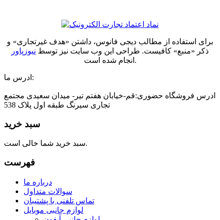
برای استفاده از مطالب دیجی فانوس، داشتن «هدف غیرتجاری» و
ذکر «منبع» کافیست. طراحی این وب سایت نیز توسط
نیوزپاور
انجام شده است.
ادرس ما:
ادرس فروشگاه حضوری:قم-خیابان هفتم تیر- میدان سعیدی مجتمع
تجاری سیرنگ طبقه اول پلاک 538
سبد خرید
سبد خرید شما خالی است.
فهرست
درباره ما
سوالات متداول
تماس تلفنی با پشتیبان
لوازم جانبی موبایل
لوازم جانبی آیفون