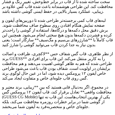
سخت ساخته شده تا از قاب در برابر خط‌و‌خش، تغییر رنگ و فشار
محافظت کند. این طراحی هوشمندانه باعث شده قاب گس علاوه بر
زیبایی، عملکرد بسیار بالایی در حفظ ایمنی گوشی داشته باشد.
لبه‌های قاب کمی برجسته‌تر طراحی شده تا دوربین‌های آیفون و
صفحه نمایش هنگام افتادن روی سطوح صاف محافظت شوند.
برش دقیق محل دکمه‌ها و درگاه‌ها، استفاده از گوشی را راحت‌تر
کرده و فشردن دکمه‌ها بدون هیچ سختی انجام می‌شود. همچنین این
قاب کاملاً با **شارژرهای بی‌سیم و مگ‌سیف** سازگار است؛ یعنی
بدون نیاز به جدا کردن قاب می‌توانید گوشی را شارژ کنید.
از نظر ظاهری، قاب گس شفاف حس **لاکچری، ظرافت و اصالت
برند GUESS** را به کاربر منتقل می‌کند. این قاب برای افرادی
طراحی شده که هم به ظاهر گوشی اهمیت می‌دهند و هم محافظت
برایشان در اولویت است. شفاف بودن قاب باعث می‌شود طراحی
خاص آیفون ۱۲ پرومکس دیده شود، اما در عین حال لوگوی برند
گس روی قاب جلوه‌ای خاص و متفاوت ایجاد می‌کند.
در مجموع، اگر به‌دنبال قابی هستید که بین **زیبایی، برند معتبر و
محافظت واقعی** تعادل برقرار کند، قاب آیفون ۱۲ پرومکس گس
(GUESS CG Mobile) یکی از بهترین انتخاب‌هاست. این قاب نه تنها
از گوشی شما در برابر خطرات روزمره محافظت می‌کند، بلکه
جلوه‌ای خاص و منحصر‌به‌فرد به آیفون شما می‌بخشد.