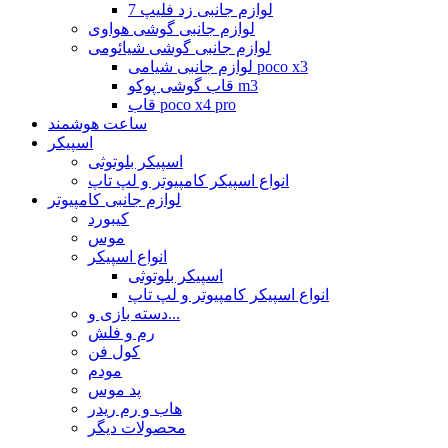
لوازم جانبی زد فلیپ 7
لوازم جانبی گوشی هواوی
لوازم جانبی گوشی شیائومی
لوازم جانبی شیامی poco x3
قاب گوشی پوکو m3
قاب poco x4 pro
ساعت هوشمند
اسپیکر
اسپیکر بلوتوثی
انواع اسپیکر کامپیوتر و لپ تاپ
لوازم جانبی کامپیوتر
کیبورد
موس
انواع اسپیکر
اسپیکر بلوتوثی
انواع اسپیکر کامپیوتر و لپ تاپ
دسته بازی و...
رم و فلش
کول فن
مودم
پد موس
هاب و رم ریدر
محصولات دیگر