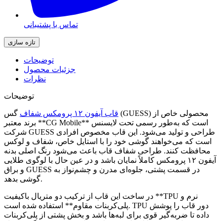
تماس با پشتیبانی
توضیحات
جزئیات محصول
نظرات
توضیحات
قاب آیفون ۱۲ پرومکس شفاف
گس (GUESS) محصولی خاص از
برند معتبر **CG Mobile** است که به‌طور رسمی تحت لایسنس
شرکت GUESS طراحی و تولید می‌شود. این قاب مخصوص افرادی
است که می‌خواهند گوشی خود را با استایل خاص، شفاف و لوکس
محافظت کنند. طراحی شفاف قاب باعث می‌شود رنگ اصلی بدنه
آیفون ۱۲ پرومکس کاملاً نمایان باشد و در عین حال با لوگوی طلایی
و براق GUESS در قسمت پشتی، جلوه‌ای مدرن و چشم‌نواز به
گوشی بدهد.
در ساخت این قاب از ترکیب دو متریال باکیفیت **TPU نرم و
پلی‌کربنات مقاوم** استفاده شده است. TPU دور قاب را پوشش
داده تا ضربه‌گیر قوی برای لبه‌ها باشد و بخش پشتی از پلی‌کربنات