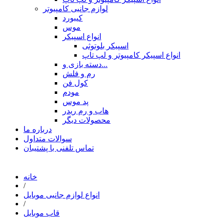
لوازم جانبی کامپیوتر
کیبورد
موس
انواع اسپیکر
اسپیکر بلوتوثی
انواع اسپیکر کامپیوتر و لپ تاپ
دسته بازی و...
رم و فلش
کول فن
مودم
پد موس
هاب و رم ریدر
محصولات دیگر
درباره ما
سوالات متداول
تماس تلفنی با پشتیبان
خانه
/
انواع لوازم جانبی موبایل
/
قاب موبایل