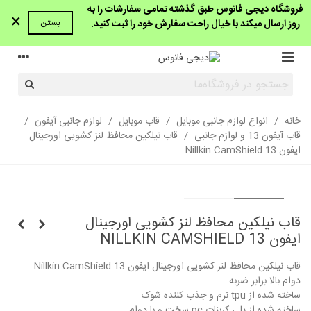
فروشگاه دیجی فانوس طبق گذشته تمامی سفارشات را به
×
روز ارسال میکند با خیال راحت سفارش خود را ثبت کنید.
بستن
خانه
/
انواع لوازم جانبی موبایل
/
قاب موبایل
/
لوازم جانبی آیفون
/
قاب آیفون 13 و لوازم جانبی
/
قاب نیلکین محافظ لنز کشویی اورجینال
ایفون 13 Nillkin CamShield
قاب نیلکین محافظ لنز کشویی اورجینال
ایفون 13 NILLKIN CAMSHIELD
قاب نیلکین محافظ لنز کشویی اورجینال ایفون 13 Nillkin CamShield
دوام بالا برابر ضربه
ساخته شده از tpu نرم و جذب کننده شوک
ساخته شده از پلی کربنات pc سخت و با دوام