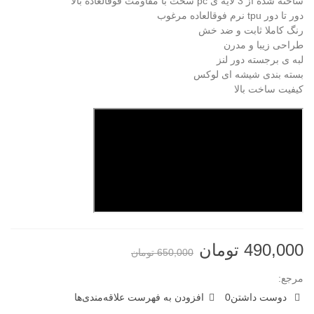
ساخته شده از 3 لایه ی pc سخت با مقاومت فوقالعاده بالا
دور تا دور tpu نرم فوقالعاده مرغوب
رنگ کاملا ثابت و ضد خش
طراحی زیبا و مدرن
لبه ی برجسته دور لنز
بسته بندی شیشه ای لوکس
کیفیت ساخت بالا
490,000 تومان
650,000 تومان
مرجع:
دوست داشتن
0
افزودن به فهرست علاقه‌مندی‌ها