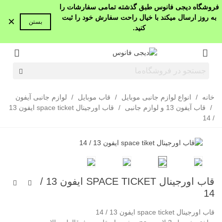
فروشگاه دیجی فانوس طبق گذشته تمامی سفارشات را
به روز ارسال میکند با خیال راحت سفارش خود را ثبت
×
بستن
کنید.
خانه
/
انواع لوازم جانبی موبایل
/
قاب موبایل
/
لوازم جانبی آیفون
/
قاب آیفون 13 و لوازم جانبی
/
قاب اورجینال space ticket ایفون 13
/ 14
قاب اورجینال SPACE TICKET ایفون 13 /
14
قاب اورجینال space ticket ایفون 13 / 14