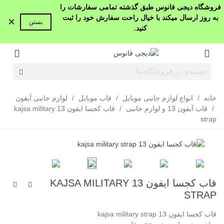
فروشگاه دیجی فانوس طبق گذشته تمامی سفارشات را
به روز ارسال میکند با خیال راحت سفارش خود را ثبت
×
بستن
کنید.
خانه
/
انواع لوازم جانبی موبایل
/
قاب موبایل
/
لوازم جانبی آیفون
/
قاب آیفون 13 و لوازم جانبی
/
قاب کجسا ایفون 13 kajsa military
strap
قاب کجسا ایفون 13 KAJSA MILITARY
STRAP
قاب کجسا ایفون 13 kajsa military strap