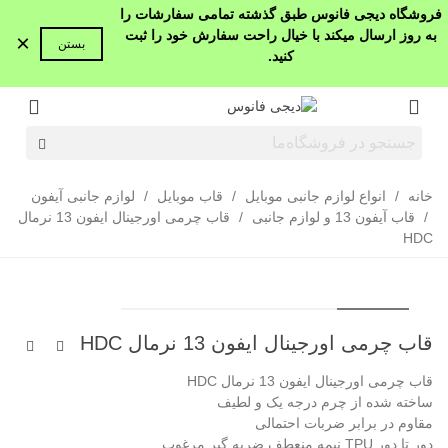
فروشگاه دیجی فانوس طبق گذشته تمامی سفارشات را
به روز ارسال میکند با خیال راحت سفارش خود را ثبت
×
بستن
کنید.
خانه
/
انواع لوازم جانبی موبایل
/
قاب موبایل
/
لوازم جانبی آیفون
/
قاب آیفون 13 و لوازم جانبی
/
قاب چرمی اورجینال ایفون 13 نرمال
HDC
قاب چرمی اورجینال ایفون 13 نرمال HDC
قاب چرمی اورجینال ایفون 13 نرمال HDC
ساخته شده از چرم درجه یک و لطیف
مقاوم در برابر ضربات احتمالی
دور تا دور TPU نیمه منعطف ضربه گیر مرغوب