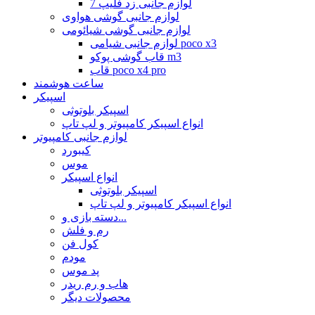
لوازم جانبی زد فلیپ 7
لوازم جانبی گوشی هواوی
لوازم جانبی گوشی شیائومی
لوازم جانبی شیامی poco x3
قاب گوشی پوکو m3
قاب poco x4 pro
ساعت هوشمند
اسپیکر
اسپیکر بلوتوثی
انواع اسپیکر کامپیوتر و لپ تاپ
لوازم جانبی کامپیوتر
کیبورد
موس
انواع اسپیکر
اسپیکر بلوتوثی
انواع اسپیکر کامپیوتر و لپ تاپ
دسته بازی و...
رم و فلش
کول فن
مودم
پد موس
هاب و رم ریدر
محصولات دیگر