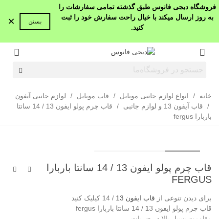
فروشگاه دیجی فانوس طبق گذشته تمامی سفارشات را
به روز ارسال میکند با خیال راحت سفارش خود را ثبت
×
بستن
کنید.
خانه
/
انواع لوازم جانبی موبایل
/
قاب موبایل
/
لوازم جانبی آیفون
/
قاب آیفون 13 و لوازم جانبی
/
قاب چرم پولو ایفون 13 / 14 سانتا
باربارا fergus
قاب چرم پولو ایفون 13 / 14 سانتا باربارا
FERGUS
برای دیدن تنوعی از
قاب ایفون 13
/ 14 کیلیک کنید
قاب چرم پولو ایفون 13 / 14 سانتا باربارا fergus
مقاومت بسیار بالا در ضربات