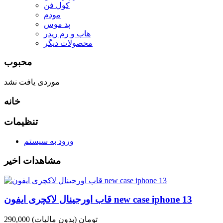
کول فن
مودم
پد موس
هاب و رم ریدر
محصولات دیگر
محبوب
موردی یافت نشد
خانه
تنظیمات
ورود به سیستم
مشاهدات اخیر
قاب اورجینال لاکچری ایفون new case iphone 13
290,000 تومان
(بدون مالیات)