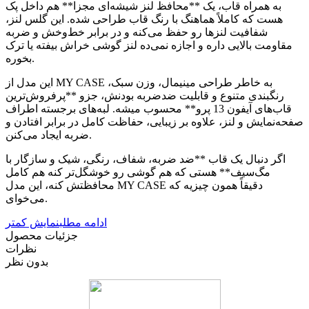
به همراه قاب، یک **محافظ لنز شیشه‌ای مجزا** هم داخل پک
هست که کاملاً هماهنگ با رنگ قاب طراحی شده. این گلس لنز،
شفافیت لنزها رو حفظ می‌کنه و در برابر خط‌وخش و ضربه
مقاومت بالایی داره و اجازه نمی‌ده لنز گوشی خراش بیفته یا ترک
بخوره.
این مدل از MY CASE به خاطر طراحی مینیمال، وزن سبک،
رنگبندی متنوع و قابلیت ضد‌ضربه بودنش، جزو **پرفروش‌ترین
قاب‌های آیفون 13 پرو** محسوب میشه. لبه‌های برجسته اطراف
صفحه‌نمایش و لنز، علاوه بر زیبایی، حفاظت کامل در برابر افتادن و
ضربه ایجاد می‌کنن.
اگر دنبال یک قاب **ضد ضربه، شفاف، رنگی، شیک و سازگار با
مگ‌سیف** هستی که هم گوشی رو خوشگل‌تر کنه هم کامل
محافظتش کنه، این مدل MY CASE دقیقاً همون چیزیه که
می‌خوای.
ادامه مطلب
نمایش کمتر
جزئیات محصول
نظرات
بدون نظر