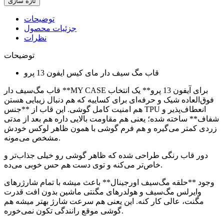
توضیحات
جزئیات محصول
نظرات
توضیحات
قاب مگ سیف دار مای کیس ایفون 13 پرو
قاب مگ‌سیف دار **MY CASE برای آیفون 13 پرو** یک انتخاب
فوق‌العاده شیک و حرفه‌ای برای کساییه که هم دنبال زیبایی هستن
هم امنیت کامل گوشی. این قاب از **جنس TPU انعطاف‌پذیر و
شفاف** ساخته شده؛ یعنی هم مقاومت بالایی داره هم بعد از مدتی
زردی کمتر می‌گیره و هم فرم گوشی با همون ظاهر لوکس خودش
مشخص می‌مونه.
دور قاب رنگی طراحی شده که ظاهر گوشی رو خیلی جذاب‌تر و
خاص‌تر می‌کنه و توی دست هم حس خوبی می‌ده.
وجود **حلقه مگ‌سیف اورجینال** باعث میشه با تمام شارژرهای
وایرلس مگ‌سیف و هولدرهای مگنتی ماشین بدون افت قدرت
مگنت، عالی کار کنه. این یعنی هم سرعت شارژ بهتر میشه هم
گوشی موقع رانندگی تکون نمی‌خوره.