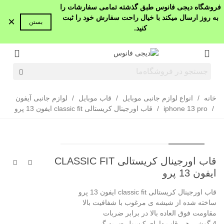
فروشگاه دیجی فانوس طبق گذشته تمامی سفارشات را
به روز ارسال میکند با خیال راحت سفارش خود را ثبت
×
بستن
کنید.
خانه
/
انواع لوازم جانبی موبایل
/
قاب موبایل
/
لوازم جانبی آیفون
/
iphone 13 pro
/
قاب اورجینال کریستالی classic fit ایفون 13 پرو
قاب اورجینال کریستالی CLASSIC FIT
ایفون 13 پرو
قاب اورجینال کریستالی classic fit ایفون 13 پرو
ساخته شده از شیشه ی مرغوب با شفافیت بالا
مقاومت فوق العاده بالا در برابر ضربات
4 گوشی هی قاب دارای کپسول ضربه گیر