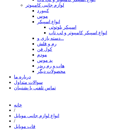
لوازم جانبی کامپیوتر
کیبورد
موس
انواع اسپیکر
اسپیکر بلوتوثی
انواع اسپیکر کامپیوتر و لپ تاپ
دسته بازی و...
رم و فلش
کول فن
مودم
پد موس
هاب و رم ریدر
محصولات دیگر
درباره ما
سوالات متداول
تماس تلفنی با پشتیبان
خانه
/
انواع لوازم جانبی موبایل
/
قاب موبایل