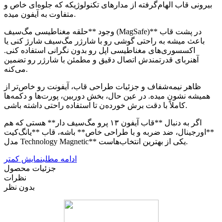
بیرونی قاب الهام‌گرفته از مدارهای تکنولوژیکه که جلوه‌ای خاص و
متفاوت به آیفون میده.
وجود **حلقه مغناطیسی مگ‌سیف (MagSafe)** در پشت قاب
باعث میشه به راحتی گوشی رو با شارژر مگ‌سیف شارژ کنی یا
اکسسوری‌های مغناطیسی اپل رو بدون نگرانی استفاده کنی.
آهنربای قدرتمندش اتصال دقیق و مطمئن با شارژر رو تضمین
می‌کنه.
ظاهر نیمه‌شفاف و جزئیات طراحی قاب، آیفونت رو خاص‌تر از
همیشه نشون میده. در عین حال، بخش دوربین، پورت‌ها و دکمه‌ها
کاملاً با دقت برش خورده‌ن تا استفاده راحتی داشته باشی.
اگر به دنبال **قاب آیفون ۱۳ پرو مگ‌سیف دار** هستی که هم
**اورجینال، ضد ضربه و با طراحی خاص** باشه، قاب **یانگ‌کیت
مدل Technology Magnetic** یکی از بهترین انتخاب‌هاست.
ادامه مطلب
نمایش کمتر
جزئیات محصول
نظرات
بدون نظر