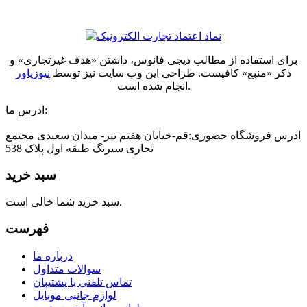
برای استفاده از مطالب دیجی فانوس، داشتن «هدف غیرتجاری» و
ذکر «منبع» کافیست. طراحی این وب سایت نیز توسط
نیوزپاور
انجام شده است.
ادرس ما:
ادرس فروشگاه حضوری:قم-خیابان هفتم تیر- میدان سعیدی مجتمع
تجاری سیرنگ طبقه اول پلاک 538
سبد خرید
سبد خرید شما خالی است.
فهرست
درباره ما
سوالات متداول
تماس تلفنی با پشتیبان
لوازم جانبی موبایل