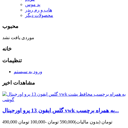
پد موس
هاب و رم ریدر
محصولات دیگر
محبوب
موردی یافت نشد
خانه
تنظیمات
ورود به سیستم
مشاهدات اخیر
گلس ایفون 13 پرو اورجینال vwk به همراه برچسب...
490,000 تومان
(بدون مالیات)
590,000 تومان
-100,000 تومان