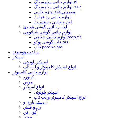
لوازم جانبی سامسونگ s9
لوازم جانبی سامسونگ A12
لوازم جانبی s24 معمولی
لوازم جانبی زد فولد 7
لوازم جانبی زد فلیپ 7
لوازم جانبی گوشی هواوی
لوازم جانبی گوشی شیائومی
لوازم جانبی شیامی poco x3
قاب گوشی پوکو m3
قاب poco x4 pro
ساعت هوشمند
اسپیکر
اسپیکر بلوتوثی
انواع اسپیکر کامپیوتر و لپ تاپ
لوازم جانبی کامپیوتر
کیبورد
موس
انواع اسپیکر
اسپیکر بلوتوثی
انواع اسپیکر کامپیوتر و لپ تاپ
دسته بازی و...
رم و فلش
کول فن
مودم