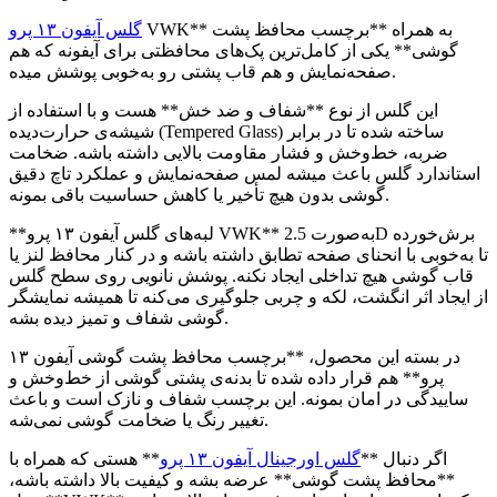
VWK** به همراه **برچسب محافظ پشت
گلس آیفون ۱۳ پرو
گوشی** یکی از کامل‌ترین پک‌های محافظتی برای آیفونه که هم
صفحه‌نمایش و هم قاب پشتی رو به‌خوبی پوشش میده.
این گلس از نوع **شفاف و ضد خش** هست و با استفاده از
شیشه‌ی حرارت‌دیده (Tempered Glass) ساخته شده تا در برابر
ضربه، خط‌وخش و فشار مقاومت بالایی داشته باشه. ضخامت
استاندارد گلس باعث میشه لمس صفحه‌نمایش و عملکرد تاچ دقیق
گوشی بدون هیچ تأخیر یا کاهش حساسیت باقی بمونه.
**لبه‌های گلس آیفون ۱۳ پرو VWK** به‌صورت 2.5D برش‌خورده
تا به‌خوبی با انحنای صفحه تطابق داشته باشه و در کنار محافظ لنز یا
قاب گوشی هیچ تداخلی ایجاد نکنه. پوشش نانویی روی سطح گلس
از ایجاد اثر انگشت، لکه و چربی جلوگیری می‌کنه تا همیشه نمایشگر
گوشی شفاف و تمیز دیده بشه.
در بسته این محصول، **برچسب محافظ پشت گوشی آیفون ۱۳
پرو** هم قرار داده شده تا بدنه‌ی پشتی گوشی از خط‌وخش و
ساییدگی در امان بمونه. این برچسب شفاف و نازک است و باعث
تغییر رنگ یا ضخامت گوشی نمی‌شه.
اگر دنبال **
گلس اورجینال آیفون ۱۳ پرو
** هستی که همراه با
**محافظ پشت گوشی** عرضه بشه و کیفیت بالا داشته باشه،