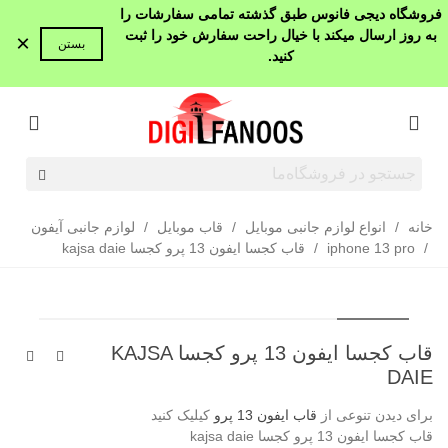
فروشگاه دیجی فانوس طبق گذشته تمامی سفارشات را
به روز ارسال میکند با خیال راحت سفارش خود را ثبت
×
بستن
کنید.
خانه
/
انواع لوازم جانبی موبایل
/
قاب موبایل
/
لوازم جانبی آیفون
/
iphone 13 pro
/
قاب کجسا ایفون 13 پرو کجسا kajsa daie
قاب کجسا ایفون 13 پرو کجسا KAJSA
DAIE
برای دیدن تنوعی از
قاب ایفون 13 پرو
کیلیک کنید
قاب کجسا ایفون 13 پرو کجسا kajsa daie