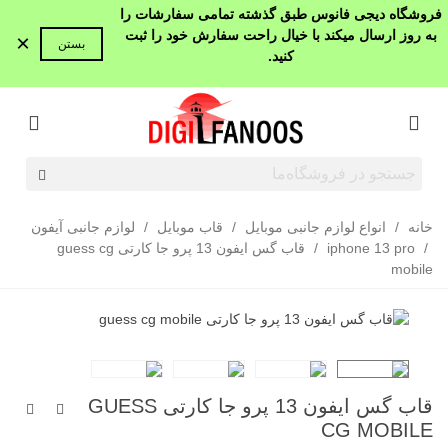
فروشگاه دیجی فانوس طبق گذشته تمامی سفارشات را
به روز ارسال میکند با خیال راحت سفارش خود را ثبت
×
بستن
کنید.
خانه
/
انواع لوازم جانبی موبایل
/
قاب موبایل
/
لوازم جانبی آیفون
/
iphone 13 pro
/
قاب گس ایفون 13 پرو جا کارتی guess cg
mobile
قاب گس ایفون 13 پرو جا کارتی GUESS
CG MOBILE