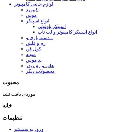
لوازم جانبی کامپیوتر
کیبورد
موس
انواع اسپیکر
اسپیکر بلوتوثی
انواع اسپیکر کامپیوتر و لپ تاپ
دسته بازی و...
رم و فلش
کول فن
مودم
پد موس
هاب و رم ریدر
محصولات دیگر
محبوب
موردی یافت نشد
خانه
تنظیمات
ورود به سیستم