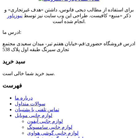
برای استفاده از مطالب دیجی فانوس، داشتن «هدف غیرتجاری» و
ذکر «منبع» کافیست. طراحی این وب سایت نیز توسط
نیوزپاور
انجام شده است.
ادرس ما:
ادرس فروشگاه حضوری:قم-خیابان هفتم تیر- میدان سعیدی مجتمع
تجاری سیرنگ طبقه اول پلاک 538
سبد خرید
سبد خرید شما خالی است.
فهرست
درباره ما
سوالات متداول
تماس تلفنی با پشتیبان
لوازم جانبی موبایل
لوازم جانبی آیفون
لوازم جانبی سامسونگ
لوازم جانبی گوشی هواوی