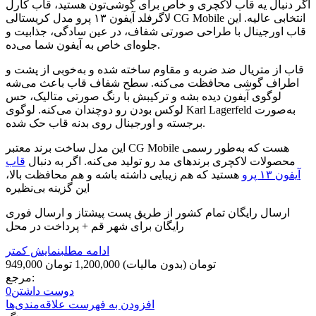
اگر دنبال یه قاب لاکچری و خاص برای گوشی‌تون هستید، قاب کارل
لاگرفلد آیفون ۱۳ پرو مدل کریستالی CG Mobile انتخابی عالیه. این
قاب اورجینال با طراحی صورتی شفاف، در عین سادگی، جذابیت و
جلوه‌ای خاص به آیفون شما می‌ده.
قاب از متریال ضد ضربه و مقاوم ساخته شده و به‌خوبی از پشت و
اطراف گوشی محافظت می‌کنه. سطح شفاف قاب باعث می‌شه
لوگوی آیفون دیده بشه و ترکیبش با رنگ صورتی متالیک، حس
لوکس بودن رو دوچندان می‌کنه. لوگوی Karl Lagerfeld به‌صورت
برجسته و اورجینال روی بدنه قاب حک شده.
این مدل ساخت برند معتبر CG Mobile هست که به‌طور رسمی
محصولات لاکچری برندهای مد رو تولید می‌کنه. اگر به دنبال
قاب
آیفون ۱۳ پرو
هستید که هم زیبایی داشته باشه و هم محافظت بالا،
این گزینه بی‌نظیره
ارسال رایگان تمام کشور از طریق پست پیشتاز و ارسال فوری
رایگان برای شهر قم + پرداخت در محل
ادامه مطلب
نمایش کمتر
949,000 تومان
(بدون مالیات)
1,200,000 تومان
مرجع:
دوست داشتن
0
افزودن به فهرست علاقه‌مندی‌ها