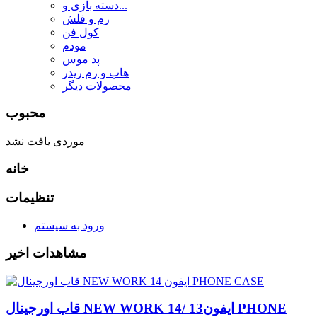
دسته بازی و...
رم و فلش
کول فن
مودم
پد موس
هاب و رم ریدر
محصولات دیگر
محبوب
موردی یافت نشد
خانه
تنظیمات
ورود به سیستم
مشاهدات اخیر
قاب اورجینال NEW WORK ایفون13 /14 PHONE