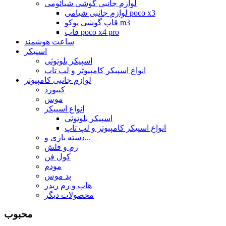
لوازم جانبی گوشی شیائومی
لوازم جانبی شیامی poco x3
قاب گوشی پوکو m3
قاب poco x4 pro
ساعت هوشمند
اسپیکر
اسپیکر بلوتوثی
انواع اسپیکر کامپیوتر و لپ تاپ
لوازم جانبی کامپیوتر
کیبورد
موس
انواع اسپیکر
اسپیکر بلوتوثی
انواع اسپیکر کامپیوتر و لپ تاپ
دسته بازی و...
رم و فلش
کول فن
مودم
پد موس
هاب و رم ریدر
محصولات دیگر
محبوب