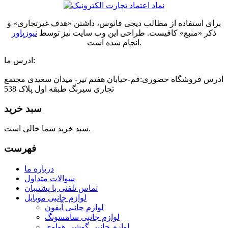
برای استفاده از مطالب دیجی فانوس، داشتن «هدف غیرتجاری» و
ذکر «منبع» کافیست. طراحی این وب سایت نیز توسط
نیوزپاور
انجام شده است.
ادرس ما:
ادرس فروشگاه حضوری:قم-خیابان هفتم تیر- میدان سعیدی مجتمع
تجاری سیرنگ طبقه اول پلاک 538
سبد خرید
سبد خرید شما خالی است.
فهرست
درباره ما
سوالات متداول
تماس تلفنی با پشتیبان
لوازم جانبی موبایل
لوازم جانبی آیفون
لوازم جانبی سامسونگ
لوازم جانبی گوشی هواوی