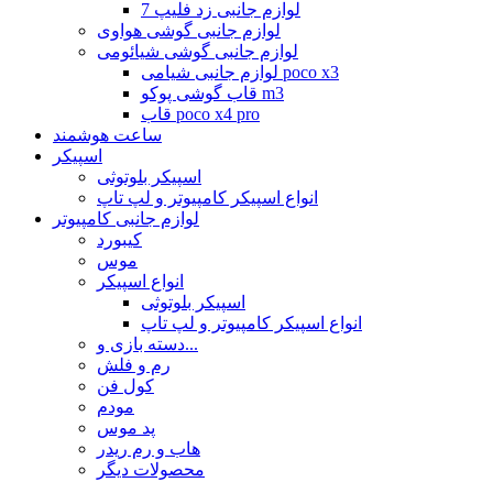
لوازم جانبی زد فلیپ 7
لوازم جانبی گوشی هواوی
لوازم جانبی گوشی شیائومی
لوازم جانبی شیامی poco x3
قاب گوشی پوکو m3
قاب poco x4 pro
ساعت هوشمند
اسپیکر
اسپیکر بلوتوثی
انواع اسپیکر کامپیوتر و لپ تاپ
لوازم جانبی کامپیوتر
کیبورد
موس
انواع اسپیکر
اسپیکر بلوتوثی
انواع اسپیکر کامپیوتر و لپ تاپ
دسته بازی و...
رم و فلش
کول فن
مودم
پد موس
هاب و رم ریدر
محصولات دیگر