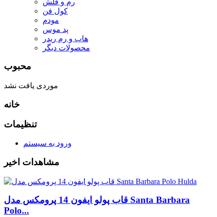
رم و فلش
کول فن
مودم
پد موس
هاب و رم ریدر
محصولات دیگر
محبوب
موردی یافت نشد
خانه
تنظیمات
ورود به سیستم
مشاهدات اخیر
قاب پولو ایفون 14 پرومکس مدل Santa Barbara
Polo...