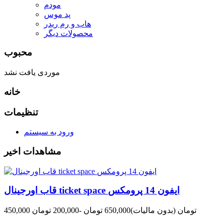
مودم
پد موس
هاب و رم ریدر
محصولات دیگر
محبوب
موردی یافت نشد
خانه
تنظیمات
ورود به سیستم
مشاهدات اخیر
قاب اورجینال ticket space ایفون 14 پرومکس
450,000 تومان
(بدون مالیات)
650,000 تومان
-200,000 تومان