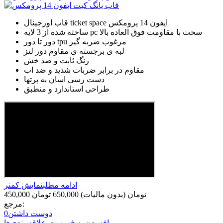
قاب اورجینال ticket space ایفون 14 پرومکس
ساخته شده از 3 لایه pc سخت با مقاومت فوق العاده بالا
دور تا دور tpu مرغوب ضربه گیر
لبه ی برجسته ی مقاوم دور لنز
رنگ ثابت و ضد خش
مقاوم در برابر ضربات شدید و ضد اب
دست رسی اسان به پرتها
طراحی استاندارد و منطبق
ادامه مطلب
نمایش کمتر
450,000 تومان
(بدون مالیات)
650,000 تومان
مرجع:
دوست داشتن
0
افزودن به فهرست علاقه‌مندی‌ها