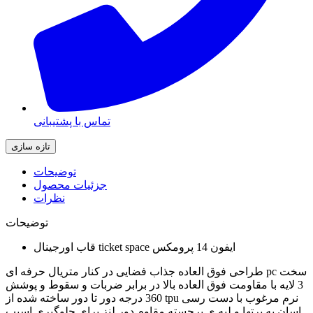
تماس با پشتیبانی
توضیحات
جزئیات محصول
نظرات
توضیحات
قاب اورجینال ticket space ایفون 14 پرومکس
طراحی فوق العاده جذاب فضایی در کنار متریال حرفه ای pc سخت
3 لایه با مقاومت فوق العاده بالا در برابر ضربات و سقوط و پوشش
360 درجه دور تا دور ساخته شده از tpu نرم مرغوب با دست رسی
اسان به پرتها و لبه ی برجسته مقاوم دور لنز برای جلوگیری اسیب