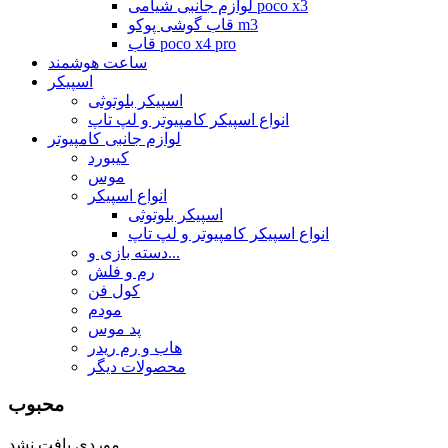
لوازم جانبی شیامی poco x3
قاب گوشی پوکو m3
قاب poco x4 pro
ساعت هوشمند
اسپیکر
اسپیکر بلوتوثی
انواع اسپیکر کامپیوتر و لپ تاپ
لوازم جانبی کامپیوتر
کیبورد
موس
انواع اسپیکر
اسپیکر بلوتوثی
انواع اسپیکر کامپیوتر و لپ تاپ
دسته بازی و...
رم و فلش
کول فن
مودم
پد موس
هاب و رم ریدر
محصولات دیگر
محبوب
موردی یافت نشد