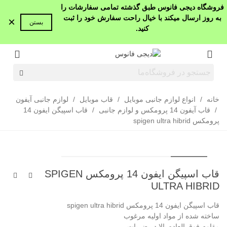
فروشگاه دیجی فانوس طبق گذشته تمامی سفارشات را
به روز ارسال میکند با خیال راحت سفارش خود را ثبت
×
بستن
کنید.
خانه
/
انواع لوازم جانبی موبایل
/
قاب موبایل
/
لوازم جانبی آیفون
/
قاب آیفون 14 پرومکس و لوازم جانبی
/
قاب اسپیگن ایفون 14
پرومکس spigen ultra hibrid
قاب اسپیگن ایفون 14 پرومکس SPIGEN
ULTRA HIBRID
قاب اسپیگن ایفون 14 پرومکس spigen ultra hibrid
ساخته شده از مواد اولیه مرغوب
مقاوم فوق العاده بالا در ضربات