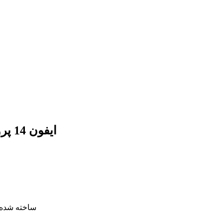
قاب EASON ایفون 14 پرومکس مگ سیف لنز شیشه ایی
ساخته شده 