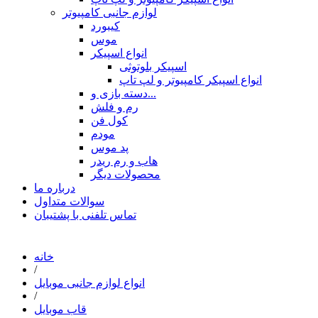
لوازم جانبی کامپیوتر
کیبورد
موس
انواع اسپیکر
اسپیکر بلوتوثی
انواع اسپیکر کامپیوتر و لپ تاپ
دسته بازی و...
رم و فلش
کول فن
مودم
پد موس
هاب و رم ریدر
محصولات دیگر
درباره ما
سوالات متداول
تماس تلفنی با پشتیبان
خانه
/
انواع لوازم جانبی موبایل
/
قاب موبایل