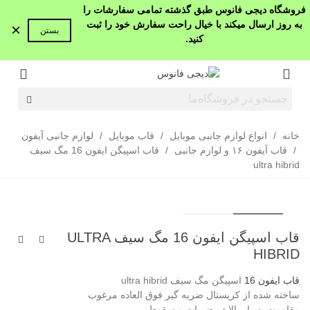
فروشگاه دیجی فانوس طبق گذشته تمامی سفارشات را
به روز ارسال میکند با خیال راحت سفارش خود را ثبت
×
بستن
کنید.
خانه
/
انواع لوازم جانبی موبایل
/
قاب موبایل
/
لوازم جانبی آیفون
/
قاب آیفون ۱۶ و لوازم جانبی
/
قاب اسپیگن ایفون 16 مگ سیف
ultra hibrid
قاب اسپیگن ایفون 16 مگ سیف ULTRA
HIBRID
قاب ایفون 16
اسپیگن مگ سیف ultra hibrid
ساخته شده از کریستال ضربه گیر فوق العاده مرغوب
مقاومت بسیار بالا در ضربات و سقوط