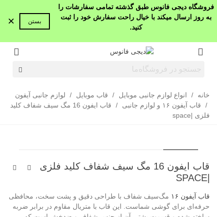
فروشگاه دیجی فانوس طبق گذشته تمامی سفارشات را
به روز ارسال میکند با خیال راحت سفارش خود را ثبت
×
بستن
کنید.
خانه
/
انواع لوازم جانبی موبایل
/
قاب موبایل
/
لوازم جانبی آیفون
/
قاب آیفون ۱۶ و لوازم جانبی
/
قاب ایفون 16 مگ سیف شفاف کلید
فلزی |space
قاب ایفون 16 مگ سیف شفاف کلید فلزی
|SPACE
قاب آیفون ۱۶
مگ‌سیف شفاف با طراحی دقیق و پشت سخت، محافظی
حرفه‌ای برای گوشی شماست. این قاب با متریال مقاوم در برابر ضربه
ساخته شده و قسمت پشتی آن از جنس شفاف و ضدخش است که