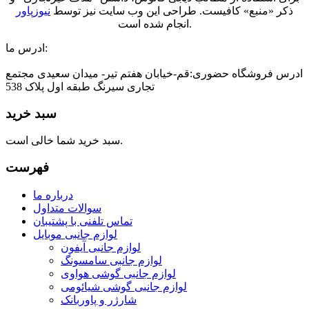
ذکر «منبع» کافیست. طراحی این وب سایت نیز توسط
نیوزپاور
انجام شده است.
ادرس ما:
ادرس فروشگاه حضوری:قم-خیابان هفتم تیر- میدان سعیدی مجتمع
تجاری سیرنگ طبقه اول پلاک 538
سبد خرید
سبد خرید شما خالی است.
فهرست
درباره ما
سوالات متداول
تماس تلفنی با پشتیبان
لوازم جانبی موبایل
لوازم جانبی آیفون
لوازم جانبی سامسونگ
لوازم جانبی گوشی هواوی
لوازم جانبی گوشی شیائومی
شارژر و پاوربانک