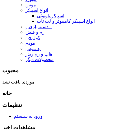
موس
انواع اسپیکر
اسپیکر بلوتوثی
انواع اسپیکر کامپیوتر و لپ تاپ
دسته بازی و...
رم و فلش
کول فن
مودم
پد موس
هاب و رم ریدر
محصولات دیگر
محبوب
موردی یافت نشد
خانه
تنظیمات
ورود به سیستم
مشاهدات اخیر