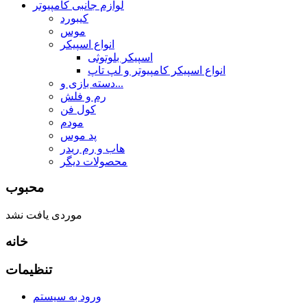
لوازم جانبی کامپیوتر
کیبورد
موس
انواع اسپیکر
اسپیکر بلوتوثی
انواع اسپیکر کامپیوتر و لپ تاپ
دسته بازی و...
رم و فلش
کول فن
مودم
پد موس
هاب و رم ریدر
محصولات دیگر
محبوب
موردی یافت نشد
خانه
تنظیمات
ورود به سیستم