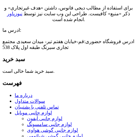
برای استفاده از مطالب دیجی فانوس، داشتن «هدف غیرتجاری» و
ذکر «منبع» کافیست. طراحی این وب سایت نیز توسط
نیوزپاور
انجام شده است.
ادرس ما:
ادرس فروشگاه حضوری:قم-خیابان هفتم تیر- میدان سعیدی مجتمع
تجاری سیرنگ طبقه اول پلاک 538
سبد خرید
سبد خرید شما خالی است.
فهرست
درباره ما
سوالات متداول
تماس تلفنی با پشتیبان
لوازم جانبی موبایل
لوازم جانبی آیفون
لوازم جانبی سامسونگ
لوازم جانبی گوشی هواوی
لوازم جانبی گوشی شیائومی