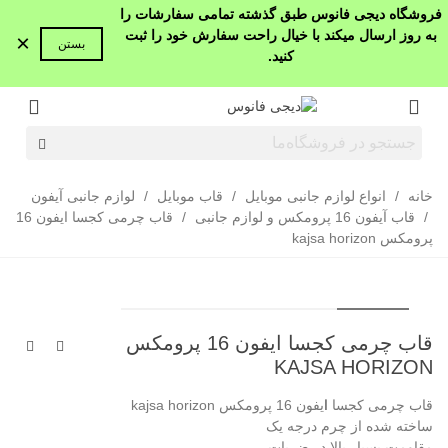
فروشگاه دیجی فانوس طبق گذشته تمامی سفارشات را
به روز ارسال میکند با خیال راحت سفارش خود را ثبت
×
بستن
کنید.
خانه
/
انواع لوازم جانبی موبایل
/
قاب موبایل
/
لوازم جانبی آیفون
/
قاب آیفون 16 پرومکس و لوازم جانبی
/
قاب چرمی کجسا ایفون 16
پرومکس kajsa horizon
قاب چرمی کجسا ایفون 16 پرومکس
KAJSA HORIZON
قاب چرمی کجسا
ا
یفون 16 پرومکس kajsa horizon
ساخته شده از چرم درجه یک
مقاومت بسیار بالا در ضربات