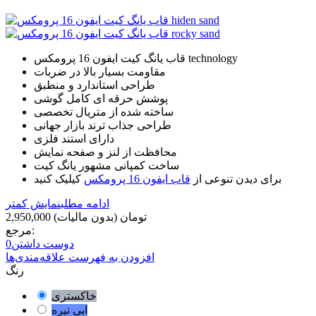
قاب یانگ کیت ایفون 16 پرومکس technology
مقاومت بسیار بالا در ضربات
طراحی استاندارد و منطبق
پوشش حرقه ای کامل گوشی
ساخته شده از متریال تخصصی
طراحی جذاب ترند بازار جهانی
دارای استند فلزی
محافظت از لنز و صفحه نمایش
ساخت کمپانی مشهور یانگ کیت
برای دیدن تنوعی از
قاب ایفون 16 پرومکس
کیلیک کنید
ادامه مطلب
نمایش کمتر
2,950,000 تومان
(بدون مالیات)
مرجع:
دوست داشتن
0
افزودن به فهرست علاقه‌مندی‌ها
رنگ
خاکستری
ابی تیره