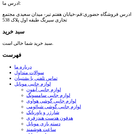
ادرس ما:
ادرس فروشگاه حضوری:قم-خیابان هفتم تیر- میدان سعیدی مجتمع
تجاری سیرنگ طبقه اول پلاک 538
سبد خرید
سبد خرید شما خالی است.
فهرست
درباره ما
سوالات متداول
تماس تلفنی با پشتیبان
لوازم جانبی موبایل
لوازم جانبی آیفون
لوازم جانبی سامسونگ
لوازم جانبی گوشی هواوی
لوازم جانبی گوشی شیائومی
شارژر و پاوربانک
هدفون هدست هندزفری
دسته بازی موبایل
ساعت هوشمند