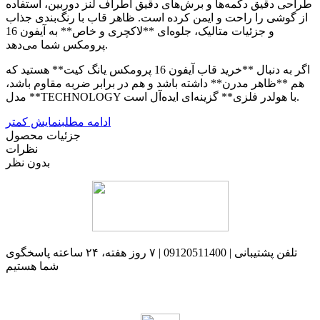
طراحی دقیق دکمه‌ها و برش‌های دقیق اطراف لنز دوربین، استفاده
از گوشی را راحت و ایمن کرده است. ظاهر قاب با رنگ‌بندی جذاب
و جزئیات متالیک، جلوه‌ای **لاکچری و خاص** به آیفون 16
پرومکس شما می‌دهد.
اگر به دنبال **خرید قاب آیفون 16 پرومکس یانگ کیت** هستید که
هم **ظاهر مدرن** داشته باشد و هم در برابر ضربه مقاوم باشد،
مدل **TECHNOLOGY با هولدر فلزی** گزینه‌ای ایده‌آل است.
ادامه مطلب
نمایش کمتر
جزئیات محصول
نظرات
بدون نظر
تلفن پشتیبانی | 09120511400 | ۷ روز هفته، ۲۴ ساعته پاسخگوی
شما هستیم