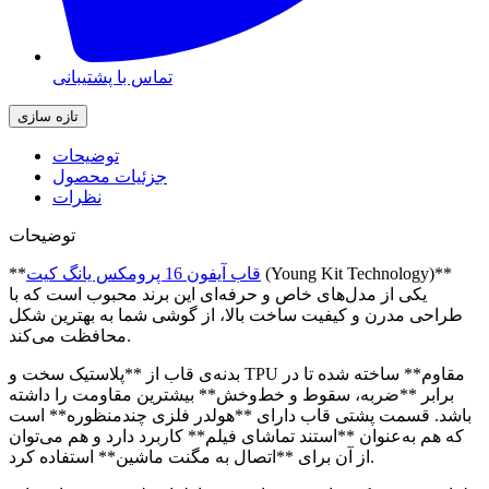
تماس با پشتیبانی
توضیحات
جزئیات محصول
نظرات
توضیحات
(Young Kit Technology)**
قاب آیفون 16 پرومکس یانگ کیت
**
یکی از مدل‌های خاص و حرفه‌ای این برند محبوب است که با
طراحی مدرن و کیفیت ساخت بالا، از گوشی شما به بهترین شکل
محافظت می‌کند.
بدنه‌ی قاب از **پلاستیک سخت و TPU مقاوم** ساخته شده تا در
برابر **ضربه، سقوط و خط‌وخش** بیشترین مقاومت را داشته
باشد. قسمت پشتی قاب دارای **هولدر فلزی چندمنظوره** است
که هم به‌عنوان **استند تماشای فیلم** کاربرد دارد و هم می‌توان
از آن برای **اتصال به مگنت ماشین** استفاده کرد.