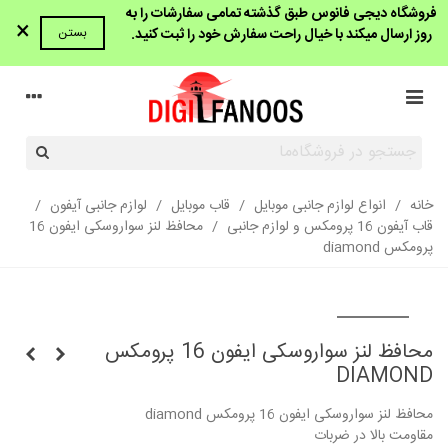
فروشگاه دیجی فانوس طبق گذشته تمامی سفارشات را به
×
روز ارسال میکند با خیال راحت سفارش خود را ثبت کنید.
بستن
خانه
/
انواع لوازم جانبی موبایل
/
قاب موبایل
/
لوازم جانبی آیفون
/
قاب آیفون 16 پرومکس و لوازم جانبی
/
محافظ لنز سواروسکی ایفون 16
پرومکس diamond
محافظ لنز سواروسکی ایفون 16 پرومکس
DIAMOND
محافظ لنز سواروسکی ایفون 16 پرومکس diamond
مقاومت بالا در ضربات