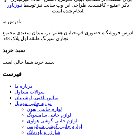
ذکر «منبع» کافیست. طراحی این وب سایت نیز توسط
نیوزپاور
انجام شده است.
ادرس ما:
ادرس فروشگاه حضوری:قم-خیابان هفتم تیر- میدان سعیدی مجتمع
تجاری سیرنگ طبقه اول پلاک 538
سبد خرید
سبد خرید شما خالی است.
فهرست
درباره ما
سوالات متداول
تماس تلفنی با پشتیبان
لوازم جانبی موبایل
لوازم جانبی آیفون
لوازم جانبی سامسونگ
لوازم جانبی گوشی هواوی
لوازم جانبی گوشی شیائومی
شارژر و پاوربانک