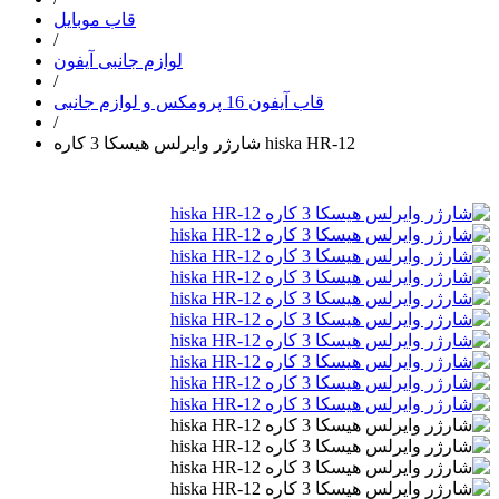
قاب موبایل
/
لوازم جانبی آیفون
/
قاب آیفون 16 پرومکس و لوازم جانبی
/
شارژر وایرلس هیسکا 3 کاره hiska HR-12