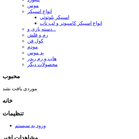
موس
انواع اسپیکر
اسپیکر بلوتوثی
انواع اسپیکر کامپیوتر و لپ تاپ
دسته بازی و...
رم و فلش
کول فن
مودم
پد موس
هاب و رم ریدر
محصولات دیگر
محبوب
موردی یافت نشد
خانه
تنظیمات
ورود به سیستم
مشاهدات اخیر